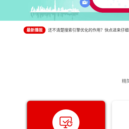
想要百度指数提升，只关注这三点就行了！
带你掌握网站文章的规律，提高收录速度！
原来搜索引擎页面爬虫的规律这么简单！
还不清楚搜索引擎优化的作用？快点进来仔细
最新播报
企业在做seo优化时，除了站内外优化细节还
如何才能提升网站的用户体验呢？
55519如何选择适合自己的调查咨询公司处
企业网站如何更新内容，优化推广？
想要百度指数提升，只关注这三点就行了！
分析搜索引擎对网站的爬行规则有哪些方面？
带你掌握网站文章的规律，提高收录速度！
通过高质量的关键词管理为网站获得更好的搜
原来搜索引擎页面爬虫的规律这么简单！
SEO优化中删除旧页面有影响吗？
还不清楚搜索引擎优化的作用？快点进来仔细
如何优化网站单页呢？
企业在做seo优化时，除了站内外优化细节还
三个推广的seo小技巧提升网站排名
如何才能提升网站的用户体验呢？
精
链接优化的注意事项
企业网站如何更新内容，优化推广？
做好前端网页优化，让你的网站浏览量爆满
分析搜索引擎对网站的爬行规则有哪些方面？
对于SEO网站关键词库的普及
通过高质量的关键词管理为网站获得更好的搜
分享SEO基础方面的一些小诀窍
SEO优化中删除旧页面有影响吗？
企业做网站如何选择适合的建站公司
如何优化网站单页呢？
网站建设的知识你应该有所了解
三个推广的seo小技巧提升网站排名