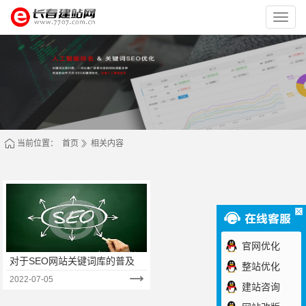
长
春
网
站
建
设
网
当前位置：
首页
相关内容
官网优化
对于SEO网站关键词库的普及
整站优化
2022-07-05
建站咨询