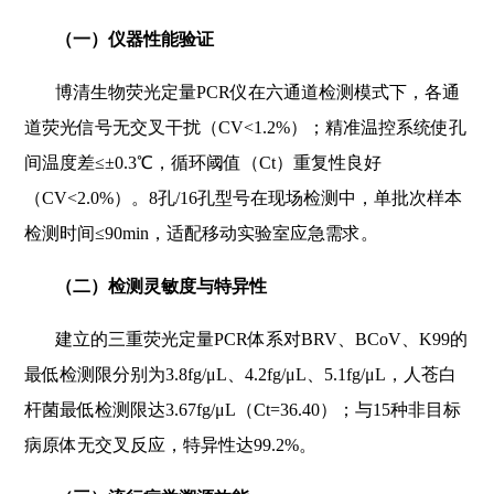
（一）仪器性能验证
博清生物荧光定量PCR仪在六通道检测模式下，各通
道荧光信号无交叉干扰（CV<1.2%）；精准温控系统使孔
间温度差≤±0.3℃，循环阈值（Ct）重复性良好
（CV<2.0%）。8孔/16孔型号在现场检测中，单批次样本
检测时间≤90min，适配移动实验室应急需求。
（二）检测灵敏度与特异性
建立的三重荧光定量PCR体系对BRV、BCoV、K99的
最低检测限分别为3.8fg/μL、4.2fg/μL、5.1fg/μL，人苍白
杆菌最低检测限达3.67fg/μL（Ct=36.40）；与15种非目标
病原体无交叉反应，特异性达99.2%。