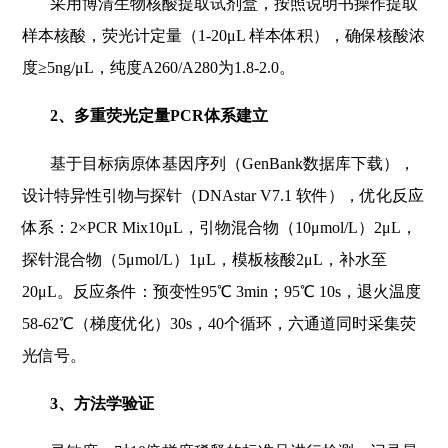
采用博清生物核酸提取试剂盒，按照说明书操作提取
样本核酸，荧光计定量（1-20μL 样本体积），确保核酸浓
度≥5ng/μL，纯度A260/A280为1.8-2.0。
2
、多重荧光定量PCR体系建立
基于目标病原体基因序列（GenBank数据库下载），
设计特异性引物与探针（DNAstar V7.1 软件），优化反应
体系：2×PCR Mix10μL，引物混合物（10μmol/L）2μL，
探针混合物（5μmol/L）1μL，模板核酸2μL，补水至
20μL。反应条件：预变性95℃ 3min；95℃ 10s，退火温度
58-62℃（梯度优化）30s，40个循环，六通道同时采集荧
光信号。
3
、方法学验证